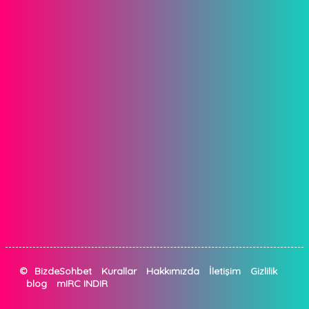
©
BizdeSohbet
Kurallar
Hakkımızda
İletişim
Gizlilik
blog
mIRC INDIR