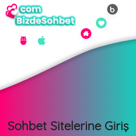
Sohbet Sitelerine Giriş