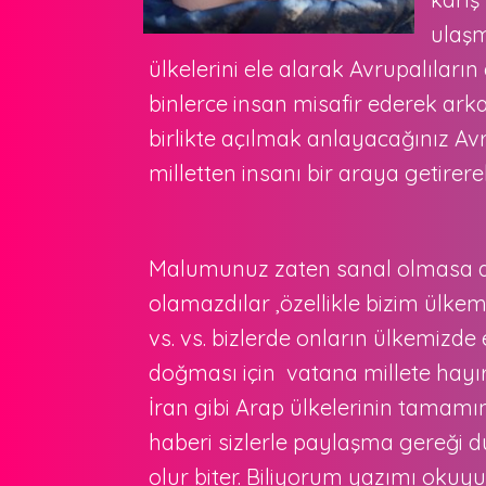
ulaşm
ülkelerini ele alarak Avrupalılar
binlerce insan misafir ederek ar
birlikte açılmak anlayacağınız Av
milletten insanı bir araya getire
Malumunuz zaten sanal olmasa dün
olamazdılar ,özellikle bizim ülkem
vs. vs. bizlerde onların ülkemizde
doğması için vatana millete hayır
İran gibi Arap ülkelerinin tamam
haberi sizlerle paylaşma gereği d
olur biter. Biliyorum yazımı okuy