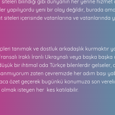
iteleri bilindiği gibi dünyanın her yerine hizmet 
tler yapılıyordu yeni bir olay değildir, burada a
t siteleri içerisinde vatanlarına ve vatanlarında
tçileri tanımak ve dostluk arkadaşlık kurmaktır y
Fransalı Iraklı İranlı Ukraynalı veya başka başka ü
k düşük bir ihtimal oda Türkçe bilenlerdir gelseler,
 sanmıyorum zaten çevremizde her adım başı yab
saca özet geçerek bugünkü konumuza son verelim
olmak isteyen her kes katılabilir.