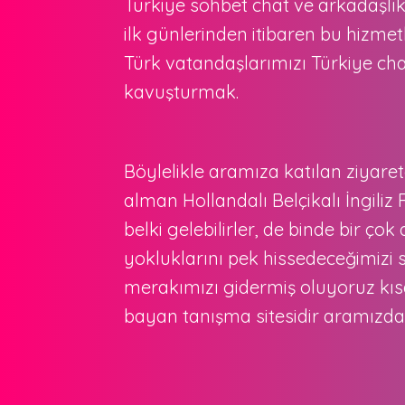
Türkiye sohbet chat ve arkadaşlık s
ilk günlerinden itibaren bu hizme
Türk vatandaşlarımızı Türkiye cha
kavuşturmak.
Böylelikle aramıza katılan ziyare
alman Hollandalı Belçikalı İngiliz 
belki gelebilirler, de binde bir ço
yokluklarını pek hissedeceğimizi
merakımızı gidermiş oluyoruz kı
bayan tanışma sitesidir aramızda 