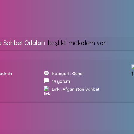
 Sohbet Odaları
başlıklı makalem var.
admin
Kategori :
Genel
14 yorum
Link :
Afganistan Sohbet