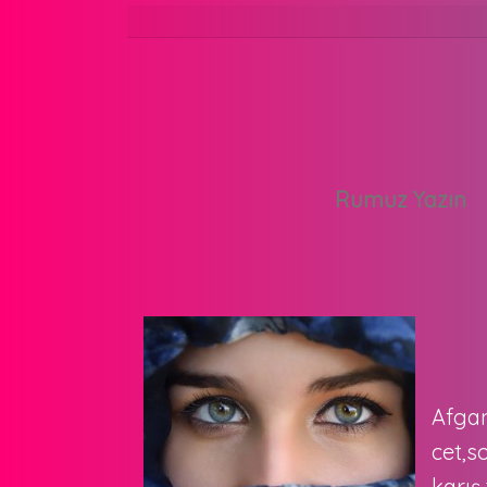
Afgan
cet,s
karış