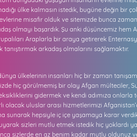
adığı ülke kalmasın istedik, bugüne değin bir çok
ın evlerine misafir olduk ve sitemizde bunca zama
kadaş olmayı başardık. Şu anki düşüncemiz hem 
rupalıları Araplarla bir araya getirerek Enterna
rek tanıştırmak arkadaş olmalarını sağlamaktır.
ya ülkelerinin insanları hiç bir zaman tanışam
izde hiç görülmemiş bir olay Afgan mülteciler, Su
 eksikliklerini gidermek ve kendi adımıza onlarla
lı olacak uluslar arası hizmetlerimizi Afganistan
ına sunarak hepsiyle iç içe yaşamaya karar verd
uyarak sizleri mutlu etmek istedik hiç yoklardı y
unca sizlerde en az benim kadar mutlu oldunuz v