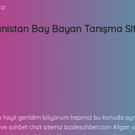
ız.
nistan Bay Bayan Tanışma Sit
n hayli gerildim biliyorum hepimiz bu konuda ay
im ve sohbet chat sitemiz bizdesohbet.com Afga