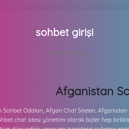
sohbet girişi
Afganistan S
 Sohbet Odaları, Afgan Chat Siteleri, Afganista
ohbet chat sitesi yönetimi olarak bizler hep birlik
 tüm dünyadaki yaşayan insanların evlerine misa