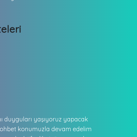
eleri
nı duyguları yaşıyoruz yapacak
n sohbet konumuzla devam edelim