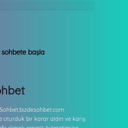
ohbet
n Sohbet,bizdesohbet.com
te oturduk bir karar aldın ve karış
fir olmak amaçlı hizmetimizin