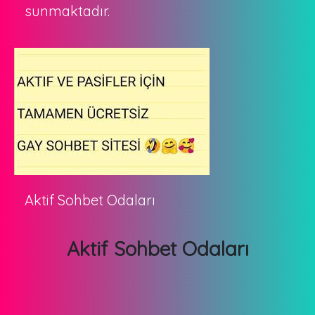
sunmaktadır.
Aktif Sohbet Odaları
Aktif Sohbet Odaları