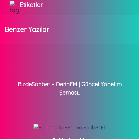
Etiketler
Benzer Yazılar
BizdeSohbet – DerinFM | Güncel Yönetim
Şeması..