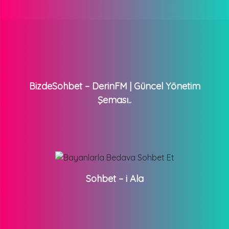
BizdeSohbet – DerinFM | Güncel Yönetim
Şeması..
Sohbet – i Ala