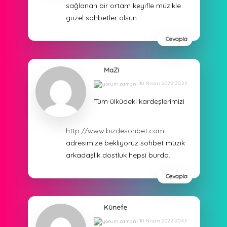
sağlanan bir ortam keyifle müzikle
güzel sohbetler olsun
Cevapla
MaZi
10 Nisan 2022 20:22
Tüm ülküdeki kardeşlerimizi
http://www.bizdesohbet.com
adresimize bekliyoruz sohbet müzik
arkadaşlık dostluk hepsi burda.
Cevapla
Künefe
10 Nisan 2022 20:43