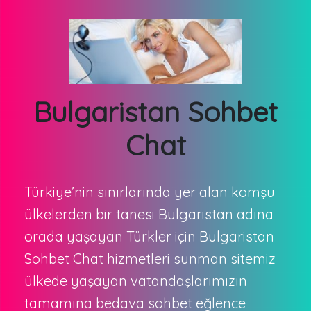
Bulgaristan Sohbet
Chat
Türkiye’nin sınırlarında yer alan komşu
ülkelerden bir tanesi Bulgaristan adına
orada yaşayan Türkler için Bulgaristan
Sohbet Chat hizmetleri sunman sitemiz
ülkede yaşayan vatandaşlarımızın
tamamına bedava sohbet eğlence