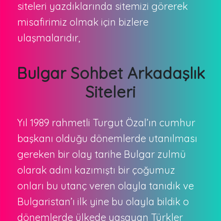
siteleri yazdıklarında sitemizi görerek
misafirimiz olmak için bizlere
ulaşmalarıdır,
Bulgar Sohbet Arkadaşlık
Siteleri
Yıl 1989 rahmetli Turgut Özal’ın cumhur
başkanı olduğu dönemlerde utanılması
gereken bir olay tarihe Bulgar zulmü
olarak adını kazımıştı bir çoğumuz
onları bu utanç veren olayla tanıdık ve
Bulgaristan’ı ilk yine bu olayla bildik o
dönemlerde ülkede yaşayan Türkler