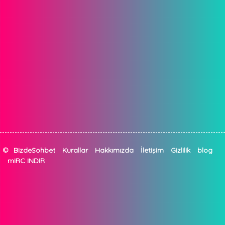
©
BizdeSohbet
Kurallar
Hakkımızda
İletişim
Gizlilik
blog
mIRC INDIR