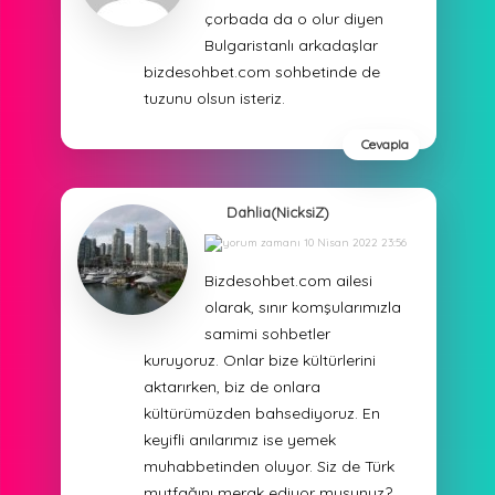
çorbada da o olur diyen
Bulgaristanlı arkadaşlar
bizdesohbet.com sohbetinde de
tuzunu olsun isteriz.
Cevapla
Dahlia(NicksiZ)
10 Nisan 2022 23:56
Bizdesohbet.com ailesi
olarak, sınır komşularımızla
samimi sohbetler
kuruyoruz. Onlar bize kültürlerini
aktarırken, biz de onlara
kültürümüzden bahsediyoruz. En
keyifli anılarımız ise yemek
muhabbetinden oluyor. Siz de Türk
mutfağını merak ediyor musunuz?