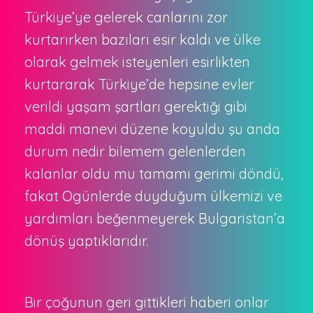
Türkiye’ye gelerek canlarını zor
kurtarırken bazıları esir kaldı ve ülke
olarak gelmek isteyenleri esirlikten
kurtararak Türkiye’de hepsine evler
verildi yaşam şartları gerektiği gibi
maddi manevi düzene koyuldu şu anda
durum nedir bilemem gelenlerden
kalanlar oldu mu tamamı gerimi döndü,
fakat Ogünlerde duyduğum ülkemizi ve
yardımları beğenmeyerek Bulgaristan’a
dönüş yaptıklarıdır.
Bir çoğunun geri gittikleri haberi onlar