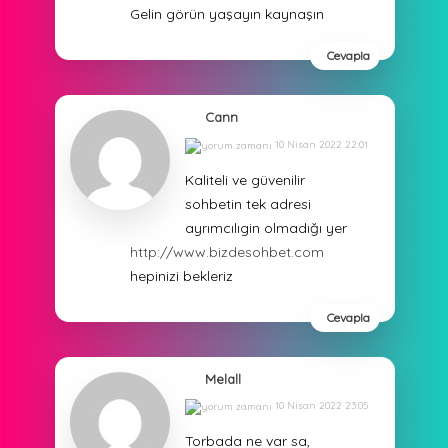
Gelin görün yaşayın kaynaşın
Cevapla
Cann
10 Nisan 2022 22:01
Kaliteli ve güvenilir
sohbetin tek adresi
ayrımcılıgin olmadığı yer
http://www.bizdesohbet.com
hepinizi bekleriz
Cevapla
Melall
10 Nisan 2022 23:05
Torbada ne var sa,