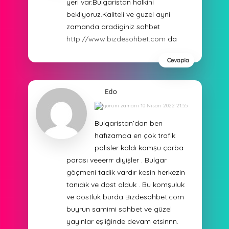
yeri var.Bulgaristan halkini
bekliyoruz.Kaliteli ve guzel ayni
zamanda aradiginiz sohbet
http://www.bizdesohbet.com
da
Cevapla
Edo
10 Nisan 2022 21:55
Bulgaristan’dan ben
hafızamda en çok trafik
polisler kaldı komşu çorba
parası veeerrr diyişler . Bulgar
göçmeni tadik vardır kesin herkezin
tanıdık ve dost olduk . Bu komşuluk
ve dostluk burda Bizdesohbet.com
buyrun samimi sohbet ve güzel
yayınlar eşliğinde devam etsinnn.