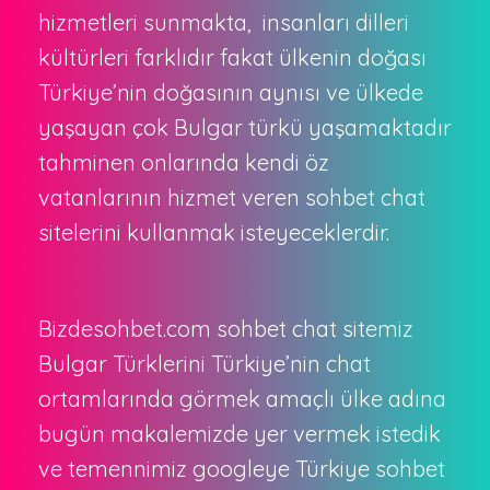
hizmetleri sunmakta, insanları dilleri
kültürleri farklıdır fakat ülkenin doğası
Türkiye’nin doğasının aynısı ve ülkede
yaşayan çok Bulgar türkü yaşamaktadır
tahminen onlarında kendi öz
vatanlarının hizmet veren sohbet chat
sitelerini kullanmak isteyeceklerdir.
Bizdesohbet.com sohbet chat sitemiz
Bulgar Türklerini Türkiye’nin chat
ortamlarında görmek amaçlı ülke adına
bugün makalemizde yer vermek istedik
ve temennimiz googleye Türkiye sohbet