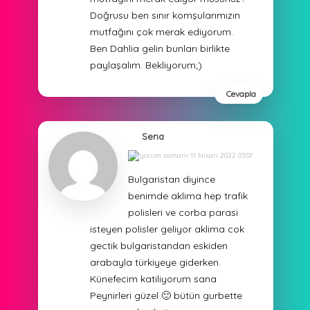
Doğrusu ben sınır komşularımızın
mutfağını çok merak ediyorum.
Ben Dahlia gelin bunları birlikte
paylaşalım. Bekliyorum;)
Cevapla
Sena
11 Nisan 2022 03:07
Bulgaristan diyince
benimde aklima hep trafik
polisleri ve corba parasi
isteyen polisler geliyor aklima cok
gectik bulgaristandan eskiden
arabayla türkiyeye giderken.
Künefecim katiliyorum sana
Peynirleri güzel 🙂 bütün gurbette