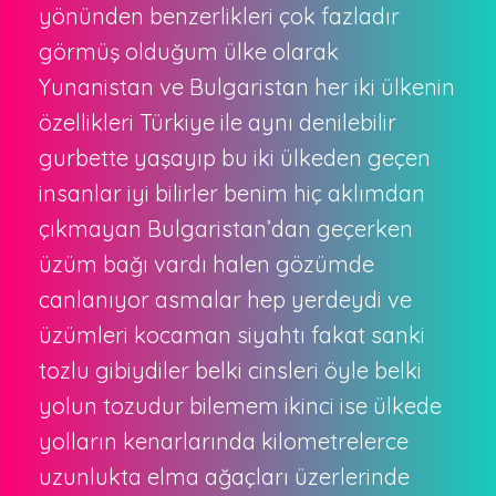
yönünden benzerlikleri çok fazladır
görmüş olduğum ülke olarak
Yunanistan ve Bulgaristan her iki ülkenin
özellikleri Türkiye ile aynı denilebilir
gurbette yaşayıp bu iki ülkeden geçen
insanlar iyi bilirler benim hiç aklımdan
çıkmayan Bulgaristan’dan geçerken
üzüm bağı vardı halen gözümde
canlanıyor asmalar hep yerdeydi ve
üzümleri kocaman siyahtı fakat sanki
tozlu gibiydiler belki cinsleri öyle belki
yolun tozudur bilemem ikinci ise ülkede
yolların kenarlarında kilometrelerce
uzunlukta elma ağaçları üzerlerinde