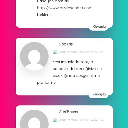
yasayan dostlari
http://www.bizdesohbet.com
bekleriz.
Cevapla
Göz`Yaşı
13 Nisan 2022 14:47
Yeni insanlarla tanışıp
sohbet edebileceğiniz aile
sıcaklığında sosyalleşme
platformu..
Cevapla
Gün`Batımı
13 Nisan 2022 14:57