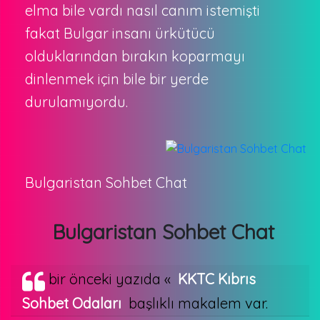
elma bile vardı nasıl canım istemişti
fakat Bulgar insanı ürkütücü
olduklarından bırakın koparmayı
dinlenmek için bile bir yerde
durulamıyordu.
Bulgaristan Sohbet Chat
Bulgaristan Sohbet Chat
bir önceki yazıda «
KKTC Kıbrıs
Sohbet Odaları
başlıklı makalem var.