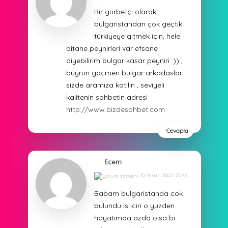
Bir gurbetçi olarak
bulgaristandan çok geçtik
türkiyeye gitmek için, hele
bitane peynirleri var efsane
diyebilirim bulgar kasar peyniri :)) ,
buyrun göçmen bulgar arkadaslar
sizde aramiza katilin , seviyeli
kalitenin sohbetin adresi
http://www.bizdesohbet.com
Cevapla
Ecem
10 Nisan 2022 20:46
Babam bulgaristanda cok
bulundu is icin o yuzden
hayatimda azda olsa bi