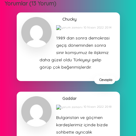
Yorumlar (13 Yorum)
Chucky
10 Nisan 2022 20:14
1989 dan sonra demokrasi
geçiş döneminden sonra
sinir komşumuz ile ilişkimiz
daha güzel oldu Türkiyeyi gelip
görüp çok beğenmişlerdir.
Cevapla
Gaddar
10 Nisan 2022 20:18
Bulgaristan ve göçmen
kardeşlerimiz içinde bizde
sohbette ayrıcalık