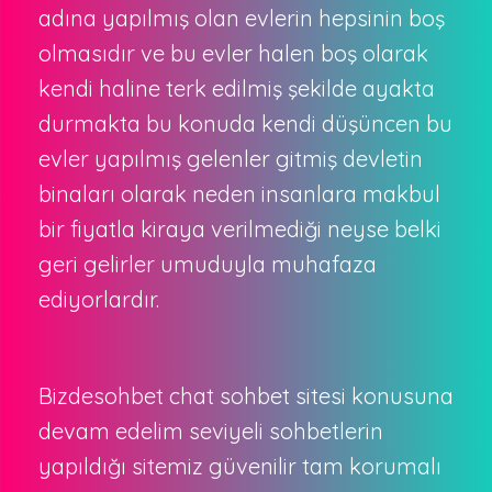
adına yapılmış olan evlerin hepsinin boş
olmasıdır ve bu evler halen boş olarak
kendi haline terk edilmiş şekilde ayakta
durmakta bu konuda kendi düşüncen bu
evler yapılmış gelenler gitmiş devletin
binaları olarak neden insanlara makbul
bir fiyatla kiraya verilmediği neyse belki
geri gelirler umuduyla muhafaza
ediyorlardır.
Bizdesohbet chat sohbet sitesi konusuna
devam edelim seviyeli sohbetlerin
yapıldığı sitemiz güvenilir tam korumalı