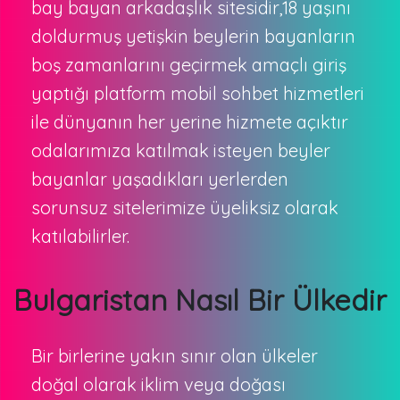
bay bayan arkadaşlık sitesidir,18 yaşını
doldurmuş yetişkin beylerin bayanların
boş zamanlarını geçirmek amaçlı giriş
yaptığı platform mobil sohbet hizmetleri
ile dünyanın her yerine hizmete açıktır
odalarımıza katılmak isteyen beyler
bayanlar yaşadıkları yerlerden
sorunsuz sitelerimize üyeliksiz olarak
katılabilirler.
Bulgaristan Nasıl Bir Ülkedir
Bir birlerine yakın sınır olan ülkeler
doğal olarak iklim veya doğası