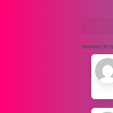
Yorumlar (10 