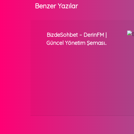
Benzer Yazılar
BizdeSohbet – DerinFM |
Güncel Yönetim Şeması..