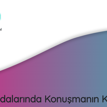
!
dalarında Konuşmanın Ku