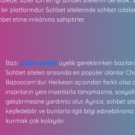
de, sizler için en iyi sohbet sitelerini derledik. S
 bir platformdur. Sohbet sitelerinde sohbet odalar
sohbet etme imkânına sahiptirler.
Bazı
sohbet siteleri
üyelik gerektirirken bazıları
Sohbet siteleri arasında en popüler olanlar C
Bazoocam’dur. Herkesin açısından farklı olsa da
insanların yeni insanlarla tanışmasına, sosyall
geliştirmesine yardımcı olur. Ayrıca, sohbet sit
keşfedebilir ve bunlarla ilgili bilgi edinebilirsini
kurmak çok kolaydır.