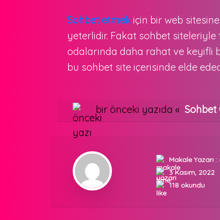
Sohbet etmek
için bir web sitesin
yeterlidir. Fakat sohbet siteleriy
odalarında daha rahat ve keyifli b
bu sohbet site içerisinde elde edec
bir önceki yazıda «
Sohbet 
Makale Yazarı :
3 Kasım, 2022
118 okundu