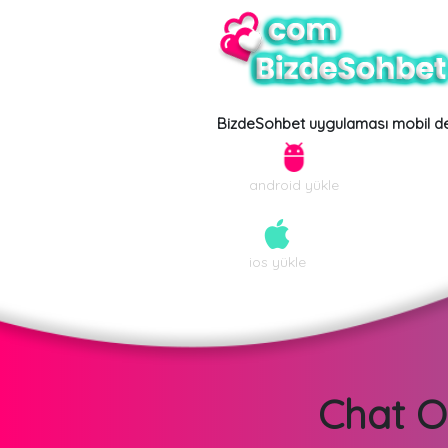
BizdeSohbet uygulaması mobil de
android yükle
ios yükle
Chat O