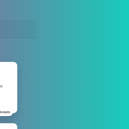
et
evapla