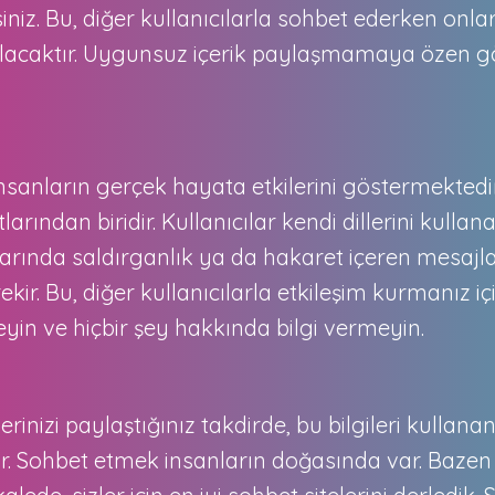
siniz. Bu, diğer kullanıcılarla sohbet ederken onla
lacaktır. Uygunsuz içerik paylaşmamaya özen gö
nsanların gerçek hayata etkilerini göstermektedir
larından biridir. Kullanıcılar kendi dillerini kull
arında saldırganlık ya da hakaret içeren mesajla
ekir. Bu, diğer kullanıcılarla etkileşim kurmanız iç
eyin ve hiçbir şey hakkında bilgi vermeyin.
erinizi paylaştığınız takdirde, bu bilgileri kullanan 
r. Sohbet etmek insanların doğasında var. Bazen s