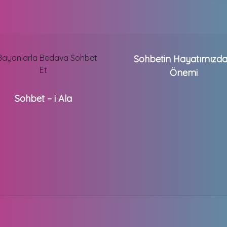
Sohbetin Hayatımızda
Önemi
Sohbet – i Ala