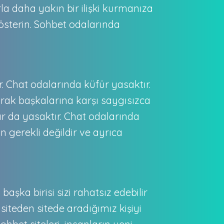
rla daha yakın bir ilişki kurmanıza
sterin. Sohbet odalarında
. Chat odalarında küfür yasaktır.
anarak başkalarına karşı saygısızca
r da yasaktır. Chat odalarında
in gerekli değildir ve ayrıca
başka birisi sizi rahatsız edebilir
iteden sitede aradığımız kişiyi