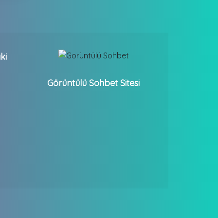
ki
Görüntülü Sohbet Sitesi