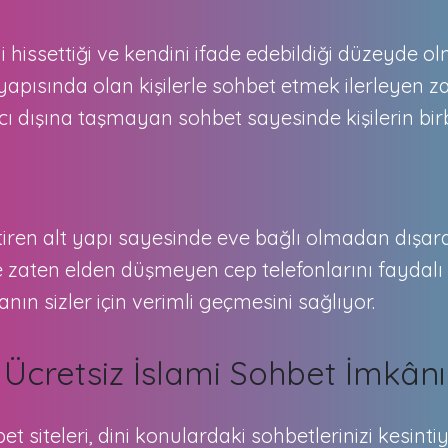
yi hissettiği ve kendini ifade edebildiği düzeyde 
yapısında olan kişilerle sohbet etmek ilerleyen 
dışına taşmayan sohbet sayesinde kişilerin birbi
tiren alt yapı sayesinde eve bağlı olmadan dışa
de zaten elden düşmeyen cep telefonlarını faydalı
n sizler için verimli geçmesini sağlıyor.
Ücretsiz İslami Sohbet İmkânı
et siteleri, dini konulardaki sohbetlerinizi kesin