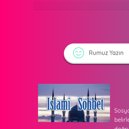
Sosya
belir
doğru