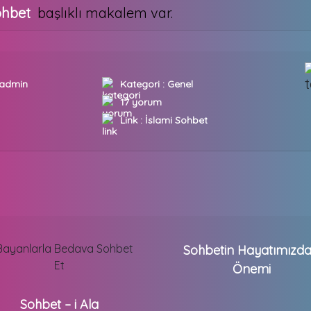
ohbet
başlıklı makalem var.
admin
Kategori :
Genel
17 yorum
Link :
İslami Sohbet
Sohbetin Hayatımızda
Önemi
Sohbet – i Ala