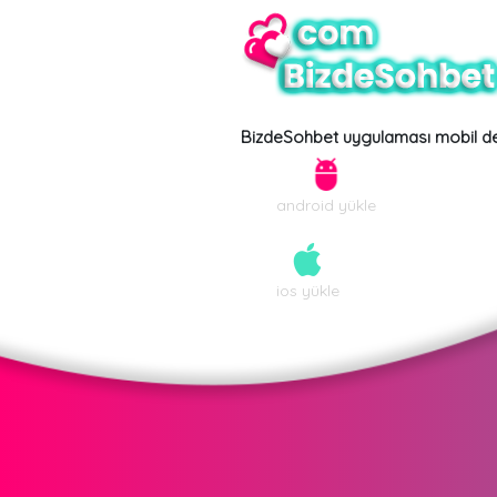
BizdeSohbet uygulaması mobil de
android yükle
ios yükle