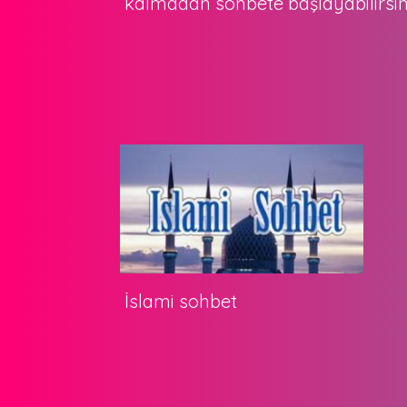
kalmadan sohbete başlayabilirsin
İslami sohbet