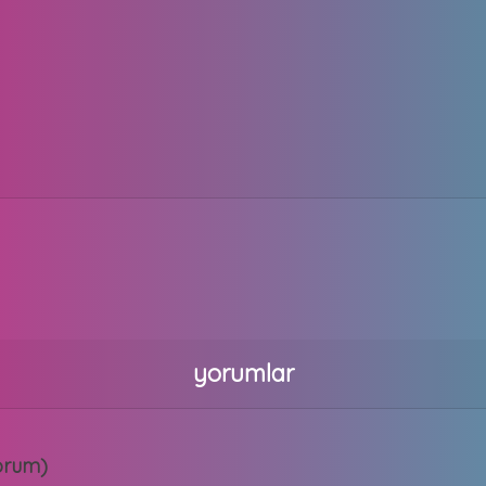
yorumlar
orum)