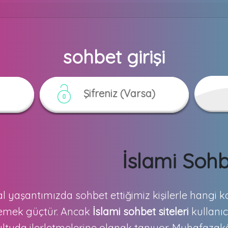
sohbet girişi
İslami Soh
l yaşantımızda sohbet ettiğimiz kişilerle hangi
lemek güçtür. Ancak
İslami sohbet siteleri
kullanıcı
ltuda ilerletmelerine olanak tanıyor. Muhafazakâr 