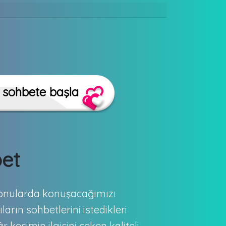
bet
 konularda konuşacağımızı
ların sohbetlerini istedikleri
kesimin ilgisini çeken kaliteli