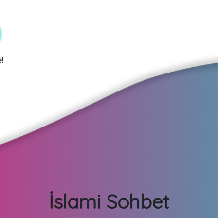
!
İslami Sohbet