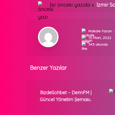
bir önceki yazıda «
İzmir S
Makale Yazarı :
10 Mart, 2022
343 okundu
Benzer Yazılar
BizdeSohbet – DerinFM |
Güncel Yönetim Şeması..