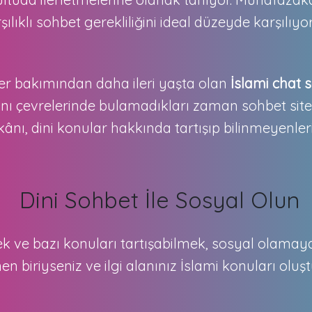
rşılıklı sohbet gerekliliğini ideal düzeyde karşılıyor
kler bakımından daha ileri yaşta olan
İslami chat 
adını çevrelerinde bulamadıkları zaman sohbet site
, dini konular hakkında tartışıp bilinmeyenleri
Dini Sohbet İle Sosyal Olun
 ve bazı konuları tartışabilmek, sosyal olamayanl
n biriyseniz ve ilgi alanınız İslami konuları olu