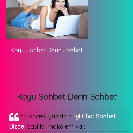
Koyu Sohbet Derin Sohbet
Koyu Sohbet Derin Sohbet
bir önceki yazıda «
İyi Chat Sohbet
Bizde
başlıklı makalem var.