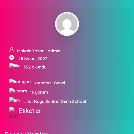
Makale Yazarı :
admin
28 Nisan, 2022
352 okundu
Kategori :
Genel
16 yorum
Link :
Koyu Sohbet Derin Sohbet
Etiketler