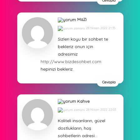
Cevapla
MaZi
28 Nisan 2022 21:35
Sizleri koyu bir sohbet te
bekleriz onun için
adresimiz
http://www.bizdesohbet.com
hepinizi bekleriz.
Cevapla
Kahve
28 Nisan 2022 22:03
Kaliteli insanların, güzel
dostlukların, hoş
sohbetlerin adresi…