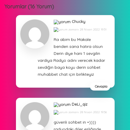
Yorumlar (16 Yorum)
Chucky
28 Nisan 2022 19:51
Ra abim bu Makale
benden sana hatıra olsun
Derin diye hani 1 sevgilin
vardiya Radyo adını verecek kadar
sevdiğin baya koyu derin sohbet
muhabbet chat için birlikteyiz
Cevapla
DeLi_qiz
28 Nisan 2022 19:56
güvenli sohbet in =))))
radyodaki djler eşliğinde