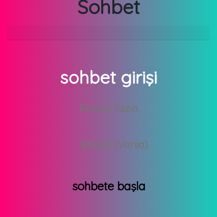
Sohbet
sohbet girişi