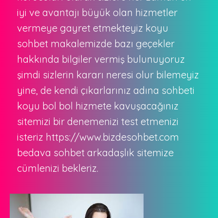
iyi ve avantajı büyük olan hizmetler
vermeye gayret etmekteyiz koyu
sohbet makalemizde bazı geçekler
hakkında bilgiler vermiş bulunuyoruz
şimdi sizlerin kararı neresi olur bilemeyiz
yine, de kendi çıkarlarınız adına sohbeti
koyu bol bol hizmete kavuşacağınız
sitemizi bir denemenizi test etmenizi
isteriz https://www.bizdesohbet.com
bedava sohbet arkadaşlık sitemize
cümlenizi bekleriz.