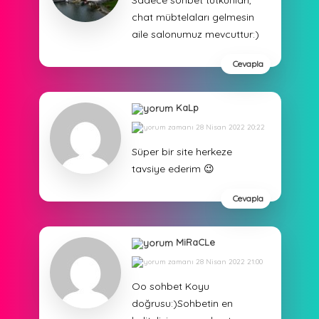
chat mübtelaları gelmesin
aile salonumuz mevcuttur:)
Cevapla
KaLp
28 Nisan 2022 20:22
Süper bir site herkeze
tavsiye ederim 😉
Cevapla
MiRaCLe
28 Nisan 2022 21:00
Oo sohbet Koyu
doğrusu:)Sohbetin en