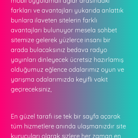
mobil uygulamalı ağlar arasındaki
farkları ve avantajları yukarıda anlattık
bunlara ilaveten sitelerin farklı
avantajları bulunuyor mesela sohbet
sitemize gelerek yüzlerce insanı bir
arada bulacaksınız bedava radyo
yayınları dinleyecek ücretsiz hazırlamış
olduğumuz eğlence odalarımız oyun ve
yarışma odalarımızda keyifli vakit
geçireceksiniz,
En güzel tarafı ise tek bir sayfa açarak
tüm hizmetlere anında ulaşmanızdır site
kurucuları olarak sizlere her zaman en