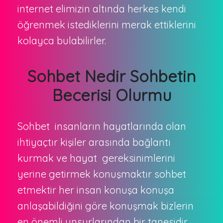
internet elimizin altında herkes kendi
öğrenmek istediklerini merak ettiklerini
kolayca bulabilirler.
Sohbet Nedir Sohbetin
Becerisi Olurmu
Sohbet insanların hayatlarında olan
ihtiyaçtır kişiler arasında bağlantı
kurmak ve hayat gereksinimlerini
yerine getirmek konuşmaktır sohbet
etmektir her insan konuşa konuşa
anlaşabildiğini göre konuşmak bizlerin
en önemli unsurlarından bir tanesidir,