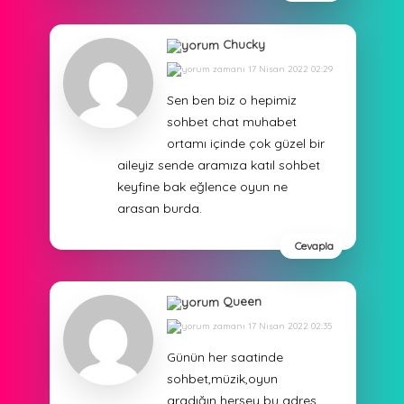
Chucky
17 Nisan 2022 02:29
Sen ben biz o hepimiz
sohbet chat muhabet
ortamı içinde çok güzel bir
aileyiz sende aramıza katıl sohbet
keyfine bak eğlence oyun ne
arasan burda.
Cevapla
Queen
17 Nisan 2022 02:35
Günün her saatinde
sohbet,müzik,oyun
aradığın herşey bu adres