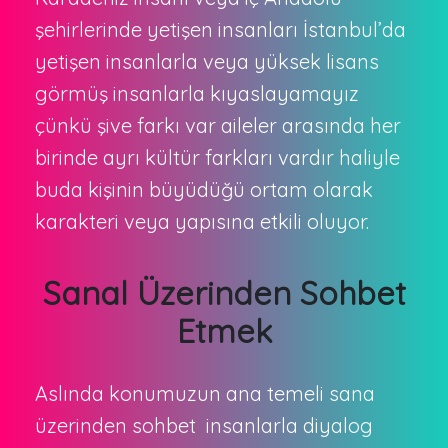
şehirlerinde yetişen insanları İstanbul’da
yetişen insanlarla veya yüksek lisans
görmüş insanlarla kıyaslayamayız
çünkü şive farkı var aileler arasında her
birinde ayrı kültür farkları vardır haliyle
buda kişinin büyüdüğü ortam olarak
karakteri veya yapısına etkili oluyor.
Sanal Üzerinden Sohbet
Etmek
Aslında konumuzun ana temeli sana
üzerinden sohbet insanlarla diyalog