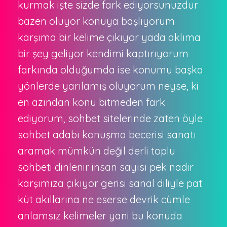
kurmak işte sizde fark ediyorsunuzdur
bazen oluyor konuya başlıyorum
karşıma bir kelime çıkıyor yada aklıma
bir şey geliyor kendimi kaptırıyorum
farkında olduğumda ise konumu başka
yönlerde yarılamış oluyorum neyse, ki
en azından konu bitmeden fark
ediyorum, sohbet sitelerinde zaten öyle
sohbet adabı konuşma becerisi sanatı
aramak mümkün değil derli toplu
sohbeti dinlenir insan sayısı pek nadir
karşımıza çıkıyor gerisi sanal diliyle pat
küt akıllarına ne eserse devrik cümle
anlamsız kelimeler yani bu konuda