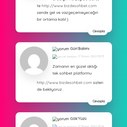
te
http://www.bizdesohbet.com
sende gel ve vazgeçemeyeceğin
bir ortama katıl:)
Cevapla
Gün`Batımı
17 Nisan 2022 05:13
Zamanın en güzel aktığı
tek sohbet platformu
http://www.bizdesohbet.com
sizleri
de bekliyoruz…
Cevapla
Gök`Yüzü
17 Nisan 2022 05:14