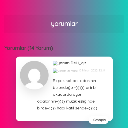
yorumlar
Yorumlar (14 Yorum)
DeLi_qiz
16 Nisan 2022 22:14
Birçok sohbet odasının
bulunduğu =))))) artı bi
okadarda oyun
odalarının=)))) müzik eşliğinde
birde=)))) hadi katıl sende=)))))
Cevapla