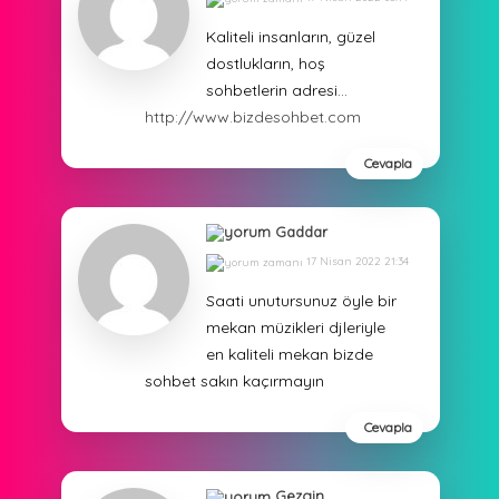
Kaliteli insanların, güzel
dostlukların, hoş
sohbetlerin adresi…
http://www.bizdesohbet.com
Cevapla
Gaddar
17 Nisan 2022 21:34
Saati unutursunuz öyle bir
mekan müzikleri djleriyle
en kaliteli mekan bizde
sohbet sakın kaçırmayın
Cevapla
Gezgin