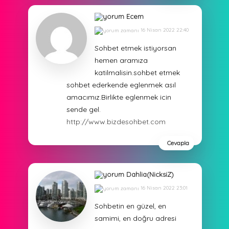
Ecem
16 Nisan 2022 22:40
Sohbet etmek istiyorsan
hemen aramıza
katilmalisin.sohbet etmek
sohbet ederkende eglenmek asıl
amacımız.Birlikte eglenmek icin
sende gel.
http://www.bizdesohbet.com
Cevapla
Dahlia(NicksiZ)
16 Nisan 2022 23:01
Sohbetin en güzel, en
samimi, en doğru adresi