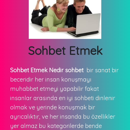
Sohbet Etmek
Sohbet Etmek Nedir sohbet
bir sanat bir
beceridir her insan konuşmayı
muhabbet etmeyi yapabilir fakat
insanlar arasında en iyi sohbeti dinlenir
olmak ve yerinde konuşmak bir
ayrıcalıktır, ve her insanda bu özellikler
yer almaz bu kategorilerde bende