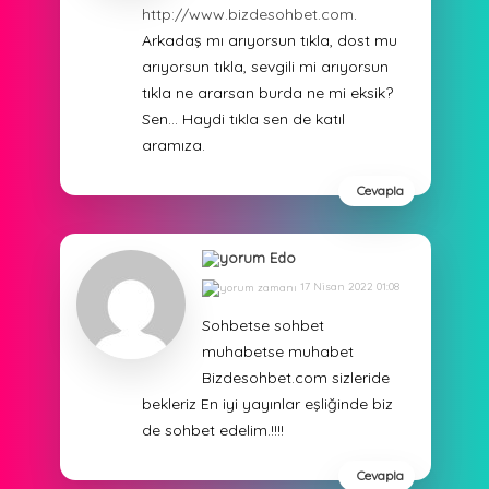
http://www.bizdesohbet.com
.
Arkadaş mı arıyorsun tıkla, dost mu
arıyorsun tıkla, sevgili mi arıyorsun
tıkla ne ararsan burda ne mi eksik?
Sen… Haydi tıkla sen de katıl
aramıza.
Cevapla
Edo
17 Nisan 2022 01:08
Sohbetse sohbet
muhabetse muhabet
Bizdesohbet.com sizleride
bekleriz En iyi yayınlar eşliğinde biz
de sohbet edelim.!!!!
Cevapla