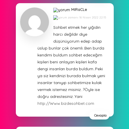
MiRaCLe
16 Nisan 2022 22:15
Sohbet etmek her yiğidin
harcı değildir diye
düşünüyorum edep adap
üslup bunlar çok önemli..Ben burda
kendimi buldum sohbet edeceğim
kişileri beni anlayan kişileri kafa
dengi insanları burda buldum..Peki
ya siz kendinizi burada bulmak yeni
insanlar tanıyıp sohbetimize kulak
vermek istemez misiniz..?Öyle ise
doğru adrestesiniz..Yani
http://Www.bizdesohbet.com
Cevapla