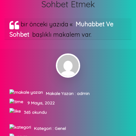
Sohbet Etmek
bir önceki yazıda «
Muhabbet Ve
Sohbet
başlıklı makalem var.
Makale Yazarı :
admin
9 Mayıs, 2022
365 okundu
Kategori :
Genel