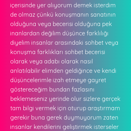
içerisinde yer alıyorum demek isterdim
de olmaz çünkü konuşmanın sanatının
olduğuna veya becerisi olduğuna pek
inanlardan değilim düşünce farklılığı
diyelim insanlar arasındaki sohbet veya
konuşma farklıkları sohbet becerisi
olarak veya adabı olarak nasıl
anlatılabilir elimden geldiğince ve kendi
düşüncelerimle izah etmeye gayret
göstereceğim bundan fazlasını
beklemeseniz yerinde olur sizlere gerçek
tam bilgi vermek için oturup araştırmam
gerekir buna gerek duymuyorum zaten
insanlar kendilerini geliştirmek isterseler