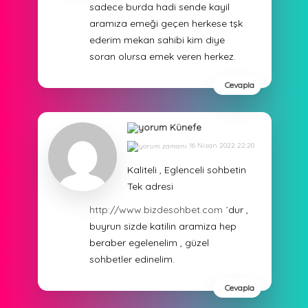
sadece burda hadi sende kayil
aramıza emeği geçen herkese tşk
ederim mekan sahibi kim diye
soran olursa emek veren herkez.
Cevapla
Künefe
16 Nisan 2022 22:20
Kaliteli , Eglenceli sohbetin
Tek adresi
http://www.bizdesohbet.com
´dur ,
buyrun sizde katilin aramiza hep
beraber egelenelim , güzel
sohbetler edinelim.
Cevapla