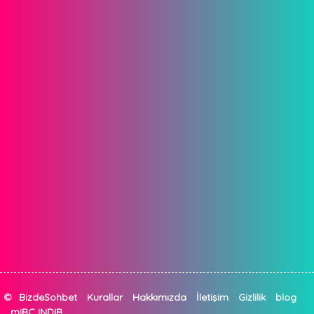
©
BizdeSohbet
Kurallar
Hakkımızda
İletişim
Gizlilik
blog
mIRC INDIR