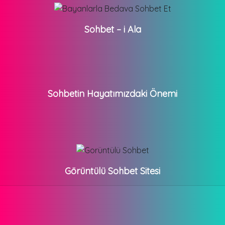
Sohbet – i Ala
Sohbetin Hayatımızdaki Önemi
Görüntülü Sohbet Sitesi