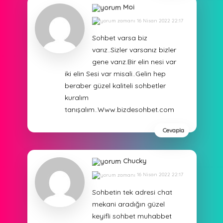
Moi
16 Nisan 2022 22:17
Sohbet varsa biz
varız..Sizler varsanız bizler
gene varız.Bir elin nesi var
iki elin Sesi var misali..Gelin hep
beraber güzel kaliteli sohbetler
kuralım
tanışalım..Www.bizdesohbet.com
Cevapla
Chucky
16 Nisan 2022 22:17
Sohbetin tek adresi chat
mekani aradığın güzel
keyifli sohbet muhabbet