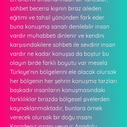
sohbet becerisi kişinin biraz aileden
eğitimi ve tahsil yönünden fark eder
buna konuşma sanatı denilebilir insan
vardır muhabbeti dinlenir ve kendini
karşısındakilere sohbeti ile sevdirir insan
vardır ne kadar konuşsa da boştur bu
olayın birde farklı boyutu var mesela
Türkiye’nin bölgelerini ele alacak olursak
her bölgenin her şehrin konuşma tarzları
başkadır insanların konuşmasındaki
farklılıklar birazda bölgesel şivelerden
kaynaklanmaktadır, bunlara örnek
verecek olursak bir doğu insanı
Karadeniz insanı veya iç Anadolu