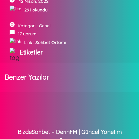
12 Nisan, 2022
291 okundu
Kategori :
Genel
17 yorum
Link :
Sohbet Ortamı
Etiketler
Benzer Yazılar
BizdeSohbet – DerinFM | Güncel Yönetim