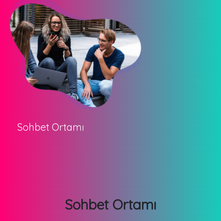
Sohbet Ortamı
Sohbet Ortamı