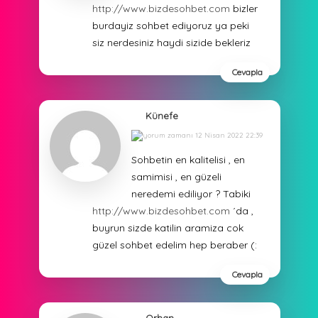
http://www.bizdesohbet.com
bizler
burdayiz sohbet ediyoruz ya peki
siz nerdesiniz haydi sizide bekleriz
Cevapla
Künefe
12 Nisan 2022 22:39
Sohbetin en kalitelisi , en
samimisi , en güzeli
neredemi ediliyor ? Tabiki
http://www.bizdesohbet.com
´da ,
buyrun sizde katilin aramiza cok
güzel sohbet edelim hep beraber (:
Cevapla