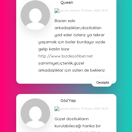
Queen
13 Nisan 2022 14:13
Bazen eski
arkadaşlıkları,dostlukları
yad eder özleriz ya tekrar
yaşamak için bizler burdayız sizde
gelip katılın bize
http://www.bizdesohbet.net
samimiyet,içtenlik,güzel
arkadaşlıklar için sizleri de bekleriz.
Cevapla
Göz`Yaşı
13 Nisan 2022 14:22
Güzel dostlukların
kurulabileceği harika bir