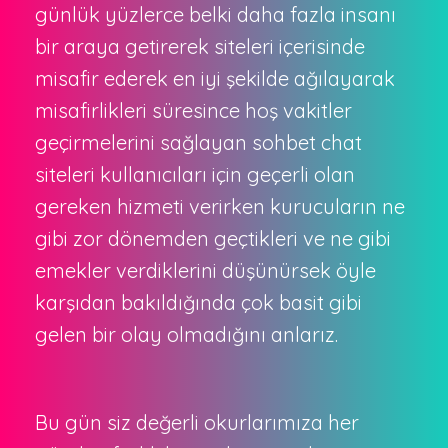
günlük yüzlerce belki daha fazla insanı
bir araya getirerek siteleri içerisinde
misafir ederek en iyi şekilde ağılayarak
misafirlikleri süresince hoş vakitler
geçirmelerini sağlayan sohbet chat
siteleri kullanıcıları için geçerli olan
gereken hizmeti verirken kurucuların ne
gibi zor dönemden geçtikleri ve ne gibi
emekler verdiklerini düşünürsek öyle
karşıdan bakıldığında çok basit gibi
gelen bir olay olmadığını anlarız.
Bu gün siz değerli okurlarımıza her