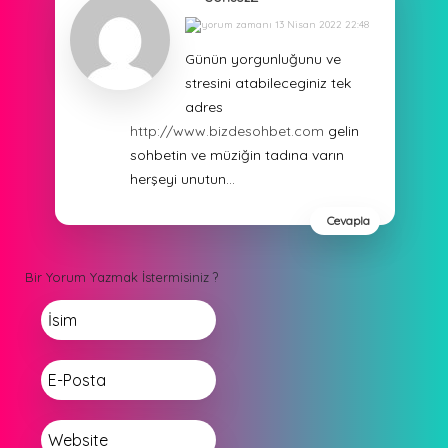
13 Nisan 2022 22:48
Günün yorgunluğunu ve
stresini atabileceginiz tek
adres
http://www.bizdesohbet.com
gelin
sohbetin ve müziğin tadına varın
herşeyi unutun…
Cevapla
Bir Yorum Yazmak İstermisiniz ?