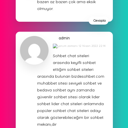
bazen az bazen çok ama eksik
olmuyor.
Cevapla
admin
12 Nisan 2022 22:14
Sohbet chat siteleri
arasında keyifli sohbet
ettiğim sohbet siteleri
arasında bulunan bizdesohbet.com
muhabbet sitesi seviyeli sohbet ve
bedava sohbet aynı zamanda
güvenilir sohbet sitesi olarak lider
sohbet lider chat siteleri anlamında
popüler sohbet chat siteleri adayı
olarak gösterebileceğim bir sohbet
mekanı,dır