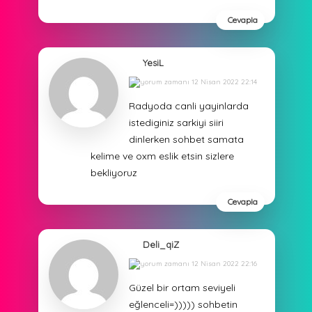
Cevapla
YesiL
12 Nisan 2022 22:14
Radyoda canli yayinlarda
istediginiz sarkiyi siiri
dinlerken sohbet samata
kelime ve oxm eslik etsin sizlere
bekliyoruz
Cevapla
Deli_qiZ
12 Nisan 2022 22:16
Güzel bir ortam seviyeli
eğlenceli=))))) sohbetin