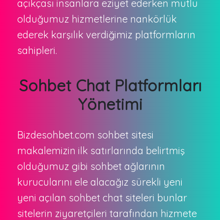
açıkçası insanlara eziyet ederken mutlu
olduğumuz hizmetlerine nankörlük
ederek karşılık verdiğimiz platformların
sahipleri.
Sohbet Chat Platformları
Yönetimi
Bizdesohbet.com sohbet sitesi
makalemizin ilk satırlarında belirtmiş
olduğumuz gibi sohbet ağlarının
kurucularını ele alacağız sürekli yeni
yeni açılan sohbet chat siteleri bunlar
sitelerin ziyaretçileri tarafından hizmete