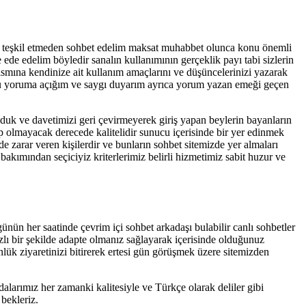
 teşkil etmeden sohbet edelim maksat muhabbet olunca konu önemli
 ede edelim böyledir sanalın kullanımının gerçeklik payı tabi sizlerin
mına kendinize ait kullanım amaçlarını ve düşüncelerinizi yazarak
ürlü yoruma açığım ve saygı duyarım ayrıca yorum yazan emeği geçen
duk ve davetimizi geri çevirmeyerek giriş yapan beylerin bayanların
p olmayacak derecede kalitelidir sunucu içerisinde bir yer edinmek
e zarar veren kişilerdir ve bunların sohbet sitemizde yer almaları
bakımından seçiciyiz kriterlerimiz belirli hizmetimiz sabit huzur ve
günün her saatinde çevrim içi sohbet arkadaşı bulabilir canlı sohbetler
hızlı bir şekilde adapte olmanız sağlayarak içerisinde olduğunuz
günlük ziyaretinizi bitirerek ertesi gün görüşmek üzere sitemizden
dalarımız her zamanki kalitesiyle ve Türkçe olarak deliler gibi
bekleriz.