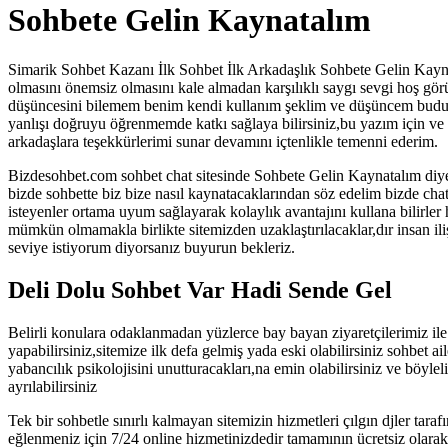
Sohbete Gelin Kaynatalım
Simarik Sohbet Kazanı İlk Sohbet İlk Arkadaşlık Sohbete Gelin Kay
olmasını önemsiz olmasını kale almadan karşılıklı saygı sevgi hoş görü 
düşüncesini bilemem benim kendi kullanım şeklim ve düşüncem budur y
yanlışı doğruyu öğrenmemde katkı sağlaya bilirsiniz,bu yazım için ve
arkadaşlara teşekkürlerimi sunar devamını içtenlikle temenni ederim.
Bizdesohbet.com sohbet chat sitesinde Sohbete Gelin Kaynatalım diyer
bizde sohbette biz bize nasıl kaynatacaklarından söz edelim bizde cha
isteyenler ortama uyum sağlayarak kolaylık avantajını kullana bilirler
mümkün olmamakla birlikte sitemizden uzaklaştırılacaklar,dır insan ili
seviye istiyorum diyorsanız buyurun bekleriz.
Deli Dolu Sohbet Var Hadi Sende Gel
Belirli konulara odaklanmadan yüzlerce bay bayan ziyaretçilerimiz ile a
yapabilirsiniz,sitemize ilk defa gelmiş yada eski olabilirsiniz sohbet 
yabancılık psikolojisini unutturacakları,na emin olabilirsiniz ve böylel
ayrılabilirsiniz
Tek bir sohbetle sınırlı kalmayan sitemizin hizmetleri çılgın djler tar
eğlenmeniz için 7/24 online hizmetinizdedir tamamının ücretsiz olarak