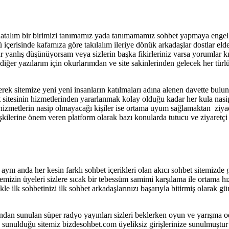
natalım bir birimizi tanımamız yada tanımamamız sohbet yapmaya engel
içerisinde kafamıza göre takılalım ileriye dönük arkadaşlar dostlar elde
anlış düşünüyorsam veya sizlerin başka fikirleriniz varsa yorumlar kıs
 diğer yazılarım için okurlarımdan ve site sakinlerinden gelecek her t
ek sitemize yeni yeni insanların katılmaları adına alenen davette bulun
t sitesinin hizmetlerinden yararlanmak kolay olduğu kadar her kula nasi
 hizmetlerin nasip olmayacağı kişiler ise ortama uyum sağlamaktan ziyad
şkilerine önem veren platform olarak bazı konularda tutucu ve ziyaretçi 
ynı anda her kesin farklı sohbet içerikleri olan akıcı sohbet sitemizde 
ailemizin üyeleri sizlere sıcak bir tebessüm samimi karşılama ile ortama 
ikle ilk sohbetinizi ilk sohbet arkadaşlarınızı başarıyla bitirmiş olarak 
afından sunulan süper radyo yayınları sizleri beklerken oyun ve yarışma o
 sunulduğu sitemiz bizdesohbet.com üyeliksiz girişlerinize sunulmuştur 