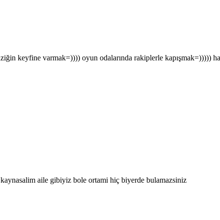
ziğin keyfine varmak=)))) oyun odalarında rakiplerle kapışmak=))))) h
kaynasalim aile gibiyiz bole ortami hiç biyerde bulamazsiniz