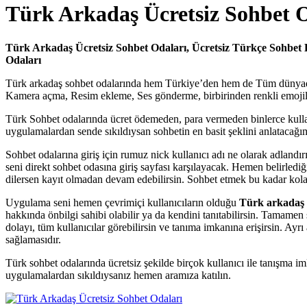
Türk Arkadaş Ücretsiz Sohbet 
Türk Arkadaş Ücretsiz Sohbet Odaları, Ücretsiz Türkçe Sohbet 
Odaları
Türk arkadaş sohbet odalarında hem Türkiye’den hem de Tüm dünyadan 
Kamera açma, Resim ekleme, Ses gönderme, birbirinden renkli emojiler
Türk Sohbet odalarında ücret ödemeden, para vermeden binlerce kullanı
uygulamalardan sende sıkıldıysan sohbetin en basit şeklini anlatacağ
Sohbet odalarına giriş için rumuz nick kullanıcı adı ne olarak adlandır
seni direkt sohbet odasına giriş sayfası karşılayacak. Hemen belirl
dilersen kayıt olmadan devam edebilirsin. Sohbet etmek bu kadar k
Uygulama seni hemen çevrimiçi kullanıcıların olduğu
Türk arkadaş ü
hakkında önbilgi sahibi olabilir ya da kendini tanıtabilirsin. Tamamen
dolayı, tüm kullanıcılar görebilirsin ve tanıma imkanına erişirsin. Ay
sağlamasıdır.
Türk sohbet odalarında ücretsiz şekilde birçok kullanıcı ile tanışma 
uygulamalardan sıkıldıysanız hemen aramıza katılın.