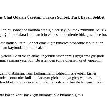
aş Chat Odaları Ücretsiz, Türkiye Sohbet, Türk Bayan Sohbet
edilen bu sohbet odalarında aradığın her şeyi bulmak mümkün. Müzik,
uğu bu odalara katılman için en basit nedenlerde birkaçı sadece bu.
e katılabilirsin. Sohbet etmek için binlerce prosedüre tabi tutulan
zaman kaybından kurtulacaksın.
yeterli. Basit ve en anlaşılır şekilde tasarlanmış uygulama girişinde
a yazman yeterlidir. Bu işlemden sonra dilersen kayıt yapabilir,
il olabilirsin. Tüm kullanıcıların sohbetini izleyebilir kişiler
minden sonra tüm kullanıcılar aynı global odaya giriş yapmasından
desohbet.com da öncelik tüm kullanıcılara birbiri ile tanışma imkânı
sonra bazen konuşmak için kullanıcı bile bulamadığımız