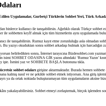
Odaları
Edilen Uygulamalar, Gurbetçi Türklerin Sohbet Yeri, Türk Arkad
binlerce kullanıcı ile tanışabilirsin. Ağırlıklı olarak Türkçe sohbet 
 ile sohbetten keyİf almak için tüm hizmetlerin aynı uygulamada buluşt
cı ile tanışabilirsin. Rumuz kayıt etme zorunluluğu asla olmadan sohbet
ım. Bu yazıyı okuduktan sonra sohbet arkadaşı bulmak için harcadığın 
ıyorsan belirledikten sonra, İnternet tarayıcına Bizdesohbet.com yazman 
ediğin isimi SOHBET ODASINA GİR yazısı altındaki ‘Rumuz Yazın’ kısmın
olay işte. İsmini yaz ve SOHBETE BAŞLA butonuna tıkla.
cretsiz sohbet odaları
girişine aktarmaktadır. Burada hemen sohbete dâh
 sana kalmış nasıl ve ne şekilde sohbet etmek istiyorsan. Ana giriş işle
rı ayrı ya da ortak noktada buluşturamayan tüm uygulamaların aksine biz
imkânı yakalayabilirsiniz. Sohbet etmeyi zorlaştırmak, birçok işlemden 