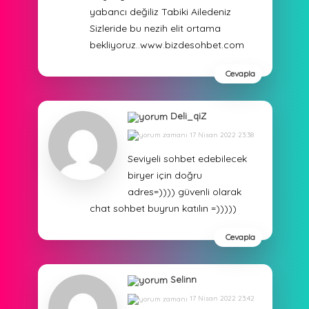
yabancı değiliz Tabiki Ailedeniz
Sizleride bu nezih elit ortama
bekliyoruz..www.bizdesohbet.com
Cevapla
Deli_qiZ
17 Nisan 2022 23:38
Seviyeli sohbet edebilecek
biryer için doğru
adres=)))) güvenli olarak
chat sohbet buyrun katılın =)))))
Cevapla
Selinn
17 Nisan 2022 23:42