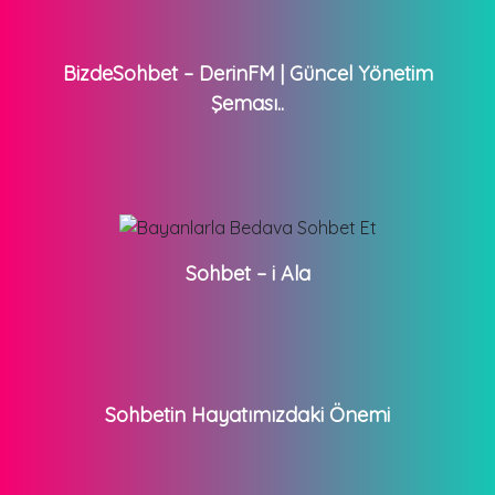
BizdeSohbet – DerinFM | Güncel Yönetim
Şeması..
Sohbet – i Ala
Sohbetin Hayatımızdaki Önemi