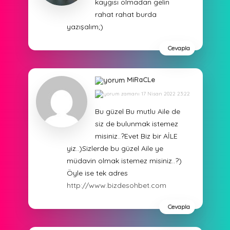
kaygısı olmadan gelin
rahat rahat burda
yazışalım;)
Cevapla
MiRaCLe
17 Nisan 2022 23:22
Bu güzel Bu mutlu Aile de
siz de bulunmak istemez
misiniz..?Evet Biz bir AİLE
yiz..)Sizlerde bu güzel Aile ye
müdavin olmak istemez misiniz..?)
Öyle ise tek adres
http://www.bizdesohbet.com
Cevapla