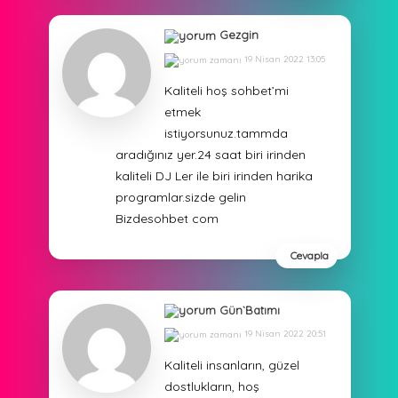
Gezgin
19 Nisan 2022 13:05
Kaliteli hoş sohbet’mi
etmek
istiyorsunuz.tammda
aradığınız yer.24 saat biri irinden
kaliteli DJ Ler ile biri irinden harika
programlar.sizde gelin
Bizdesohbet com
Cevapla
Gün`Batımı
19 Nisan 2022 20:51
Kaliteli insanların, güzel
dostlukların, hoş