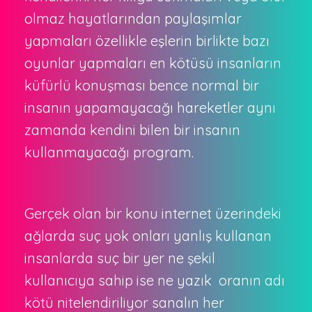
olmaz hayatlarından paylaşımlar
yapmaları özellikle eşlerin birlikte bazı
oyunlar yapmaları en kötüsü insanların
küfürlü konuşması bence normal bir
insanın yapamayacağı hareketler aynı
zamanda kendini bilen bir insanın
kullanmayacağı program.
Gerçek olan bir konu internet üzerindeki
ağlarda suç yok onları yanlış kullanan
insanlarda suç bir yer ne şekil
kullanıcıya sahip ise ne yazık oranın adı
kötü nitelendiriliyor sanalın her