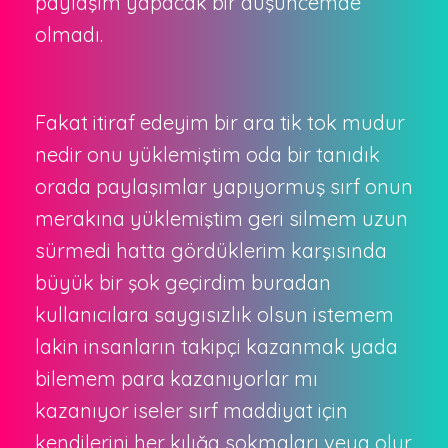
paylaşım yapacak bir düşüncemde
olmadı.
Fakat itiraf edeyim bir ara tik tok mudur
nedir onu yüklemiştim oda bir tanıdık
orada paylaşımlar yapıyormuş sırf onun
merakına yüklemiştim geri silmem uzun
sürmedi hatta gördüklerim karşısında
büyük bir şok geçirdim buradan
kullanıcılara saygısızlık olsun istemem
lakin insanların takipçi kazanmak yada
bilemem para kazanıyorlar mı
kazanıyor iseler sırf maddiyat için
kendilerini her kılığa sokmaları veya olur