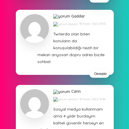
Gaddar
18 Nisan 2022 03:53
Twiterda olan biten
konuların da
konuşulabildiği nezih bir
mekan arıyosan dopru adres bizde
sohbet
Cevapla
Cann
18 Nisan 2022 07:46
Sosyal medya kullanmam
ama 4 yıldir burdayım
kaliteli güvenilir herseyn en