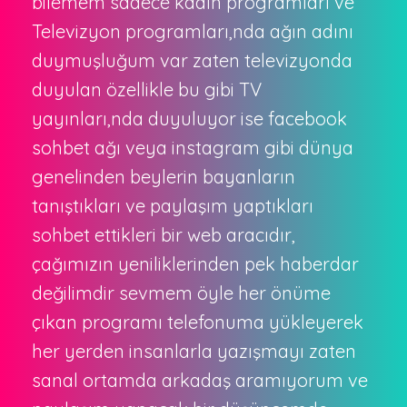
bilemem sadece kadın programları ve
Televizyon programları,nda ağın adını
duymuşluğum var zaten televizyonda
duyulan özellikle bu gibi TV
yayınları,nda duyuluyor ise facebook
sohbet ağı veya instagram gibi dünya
genelinden beylerin bayanların
tanıştıkları ve paylaşım yaptıkları
sohbet ettikleri bir web aracıdır,
çağımızın yeniliklerinden pek haberdar
değilimdir sevmem öyle her önüme
çıkan programı telefonuma yükleyerek
her yerden insanlarla yazışmayı zaten
sanal ortamda arkadaş aramıyorum ve