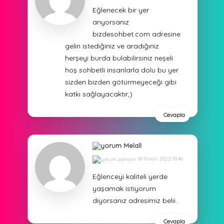
Eğlenecek bir yer
arıyorsanız
bizdesohbet.com adresine
gelin istediğiniz ve aradığıniz
herşeyi burda bulabilirsiniz neşeli
hoş sohbetli insanlarla dolu bu yer
sizden bizden götürmeyeceği gibi
katkı sağlayacaktır,)
Cevapla
Melall
18 Nisan 2022 01:46
Eğlenceyi kaliteli yerde
yaşamak istiyorum
diyorsanız adresimiz belii.
Cevapla