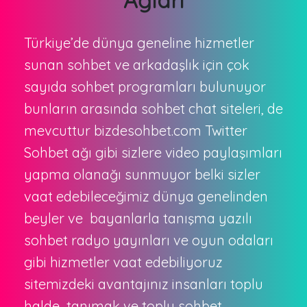
Ağları
Türkiye’de dünya geneline hizmetler
sunan sohbet ve arkadaşlık için çok
sayıda sohbet programları bulunuyor
bunların arasında sohbet chat siteleri, de
mevcuttur bizdesohbet.com Twitter
Sohbet ağı gibi sizlere video paylaşımları
yapma olanağı sunmuyor belki sizler
vaat edebileceğimiz dünya genelinden
beyler ve bayanlarla tanışma yazılı
sohbet radyo yayınları ve oyun odaları
gibi hizmetler vaat edebiliyoruz
sitemizdeki avantajınız insanları toplu
halde tanımak ve toplu sohbet