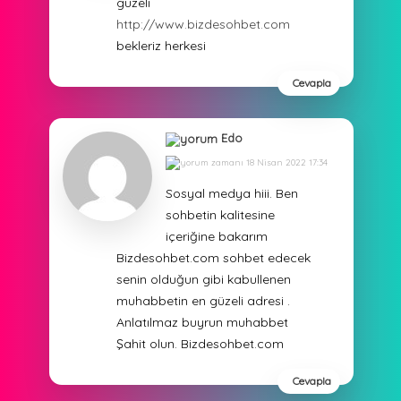
güzeli
http://www.bizdesohbet.com
bekleriz herkesi
Cevapla
Edo
18 Nisan 2022 17:34
Sosyal medya hiii. Ben
sohbetin kalitesine
içeriğine bakarım
Bizdesohbet.com sohbet edecek
senin olduğun gibi kabullenen
muhabbetin en güzeli adresi .
Anlatılmaz buyrun muhabbet
Şahit olun. Bizdesohbet.com
Cevapla