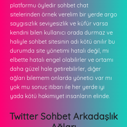
platformu öyledir sohbet chat
sitelerinden örnek verelim bir yerde argo
saygısızlık seviyesizlik ve küfür varsa
kendini bilen kullanıcı orada durmaz ve
haliyle sohbet sitesinin adı kötü anılır bu
durumda site yönetimi hatalı değil, mi
elbette hatalı engel olabilirler ve ortamı
daha güzel hale getirebilirler, diğer
ağları bilemem onlarda yönetici var mı
yok mu sonuç itibarı ile her yerde iyi
yada kötü hakimiyet insanların elinde.
Twitter Sohbet Arkadaşlık