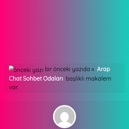
bir önceki yazıda «
Arap
Chat Sohbet Odaları
başlıklı makalem
var.