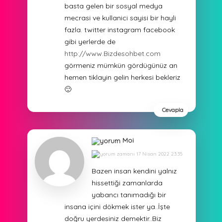
basta gelen bir sosyal medya
mecrasi ve kullanici sayisi bir hayli
fazla. twitter instagram facebook
gibi yerlerde de
http://www.Bizdesohbet.com
görmeniz mümkün gördügünüz an
hemen tiklayin gelin herkesi bekleriz
🙂
Cevapla
Moi
17 Nisan 2022 23:35
Bazen insan kendini yalnız
hissettiği zamanlarda
yabancı tanımadığı bir
insana içini dökmek ister ya..İşte
doğru yerdesiniz demektir..Biz