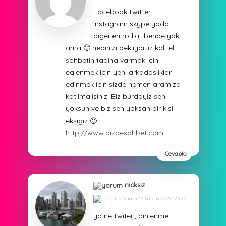
Facebook twitter
instagram skype yada
digerleri hicbiri bende yok
ama 🙂 hepinizi bekliyoruz kaliteli
sohbetin tadina varmak icin
eglenmek icin yeni arkadasliklar
edinmek icin sizde hemen aramiza
katilmalisiniz. Biz burdayiz sen
yoksun ve biz sen yoksan bir kisi
eksigiz 🙂
http://www.bizdesohbet.com
Cevapla
nicksiz
17 Nisan 2022 23:20
ya ne twiteri, dinlenme