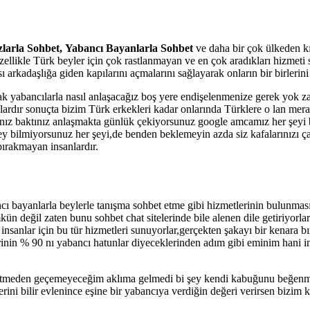
larla Sohbet,
Yabancı Bayanlarla Sohbet
ve daha bir çok ülkeden kı
özellikle Türk beyler için çok rastlanmayan ve en çok aradıkları hizmeti
ı arkadaşlığa giden kapılarını açmalarını sağlayarak onların bir birlerini
k yabancılarla nasıl anlaşacağız boş yere endişelenmenize gerek yok zat
rdır sonuçta bizim Türk erkekleri kadar onlarında Türklere o lan merakla
nız baktınız anlaşmakta günlük çekiyorsunuz google amcamız her şeyi bi
ey bilmiyorsunuz her şeyi,de benden beklemeyin azda siz kafalarınızı 
bırakmayan insanlardır.
cı bayanlarla beylerle tanışma sohbet etme gibi hizmetlerinin bulunması
eğil zaten bunu sohbet chat sitelerinde bile alenen dile getiriyorlar 
ki insanlar için bu tür hizmetleri sunuyorlar,gerçekten şakayı bir kenar
rinin % 90 nı yabancı hatunlar diyeceklerinden adım gibi eminim hani in
me etmeden geçemeyeceğim aklıma gelmedi bi şey kendi kabuğunu beğenme
ini bilir evlenince eşine bir yabancıya verdiğin değeri verirsen bizim kız