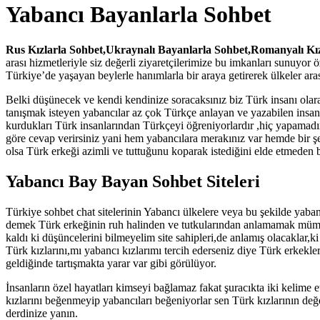
Yabancı Bayanlarla Sohbet
Rus Kızlarla Sohbet,Ukraynalı Bayanlarla Sohbet,Romanyalı Kız
arası hizmetleriyle siz değerli ziyaretçilerimize bu imkanları sunuyor 
Türkiye’de yaşayan beylerle hanımlarla bir araya getirerek ülkeler aras
Belki düşünecek ve kendi kendinize soracaksınız biz Türk insanı olara
tanışmak isteyen yabancılar az çok Türkçe anlayan ve yazabilen insanla
kurdukları Türk insanlarından Türkçeyi öğreniyorlardır ,hiç yapamadı
göre cevap verirsiniz yani hem yabancılara merakınız var hemde bir ş
olsa Türk erkeği azimli ve tuttuğunu koparak istediğini elde etmeden 
Yabancı Bay Bayan Sohbet Siteleri
Türkiye sohbet chat sitelerinin Yabancı ülkelere veya bu şekilde yaban
demek Türk erkeğinin ruh halinden ve tutkularından anlamamak mümkün d
kaldı ki düşüncelerini bilmeyelim site sahipleri,de anlamış olacaklar,
Türk kızlarını,mı yabancı kızlarımı tercih ederseniz diye Türk erkekle
geldiğinde tartışmakta yarar var gibi görülüyor.
İnsanların özel hayatları kimseyi bağlamaz fakat şuracıkta iki keli
kızlarını beğenmeyip yabancıları beğeniyorlar sen Türk kızlarının değer
derdinize yanın.