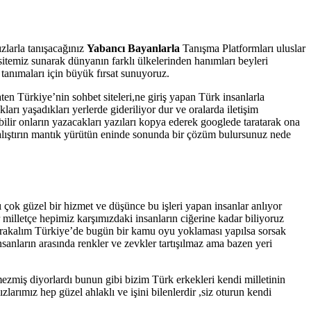
zlarla tanışacağınız
Yabancı Bayanlarla
Tanışma Platformları uluslar
 sitemiz sunarak dünyanın farklı ülkelerinden hanımları beyleri
 tanımaları için büyük fırsat sunuyoruz.
en Türkiye’nin sohbet siteleri,ne giriş yapan Türk insanlarla
rı yaşadıkları yerlerde gideriliyor dur ve oralarda iletişim
lir onların yazacakları yazıları kopya ederek googlede taratarak ona
çalıştırın mantık yürütün eninde sonunda bir çözüm bulursunuz nede
 çok güzel bir hizmet ve düşünce bu işleri yapan insanlar anlıyor
milletçe hepimiz karşımızdaki insanların ciğerine kadar biliyoruz
a bırakalım Türkiye’de bugün bir kamu oyu yoklaması yapılsa sorsak
sanların arasında renkler ve zevkler tartışılmaz ama bazen yeri
zmiş diyorlardı bunun gibi bizim Türk erkekleri kendi milletinin
larımız hep güzel ahlaklı ve işini bilenlerdir ,siz oturun kendi